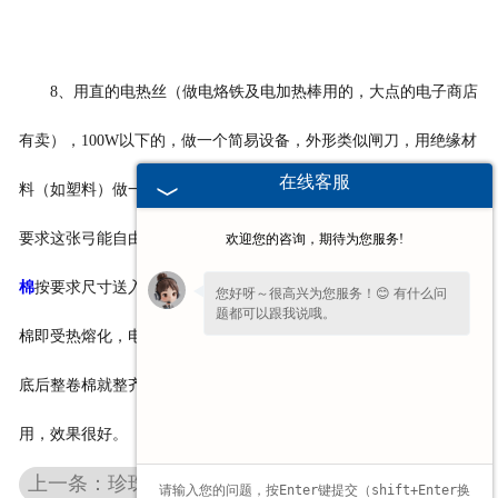
8、用直的电热丝（做电烙铁及电加热棒用的，大点的电子商店
有卖），100W以下的，做一个简易设备，外形类似闸刀，用绝缘材
在线客服
料（如塑料）做一个弓背形，将电热丝做弓弦，整个弓作闸刀体，
要求这张弓能自由开合，且没有左右移位。通电后将整卷
亳州珍珠
欢迎您的咨询，期待为您服务!
棉
按要求尺寸送入闸刀下，象铡草一样下压弓弦，弓弦与棉接触后
您好呀～很高兴为您服务！😊 有什么问
题都可以跟我说哦。
棉即受热熔化，电热丝一离开熔化即停止，随着弓弦逐渐下压，到
底后整卷棉就整齐的分离了。此法在海绵床垫及沙发制作作坊都在
用，效果很好。
上一条：珍珠棉内托在水果运输中起到什么样的关键作用