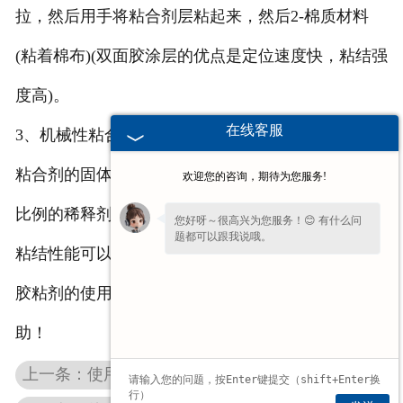
拉，然后用手将粘合剂层粘起来，然后2-棉质材料
(粘着棉布)(双面胶涂层的优点是定位速度快，粘结强
度高)。
在线客服
3、机械性粘合剂：对于使用机械粘合剂的工厂，该
粘合剂的固体含量高、粘稠。粘合剂可通过加入一定
欢迎您的咨询，期待为您服务!
比例的稀释剂稀释，粘合剂不受一定百分比的影响。
您好呀～很高兴为您服务！😊 有什么问
题都可以跟我说哦。
粘结性能可以节省一些生产成本。
胶粘剂的使用方法，上面分享到这里，希望对你有帮
助！
上一条：使用亳州珍珠棉鸭蛋托有多方便？