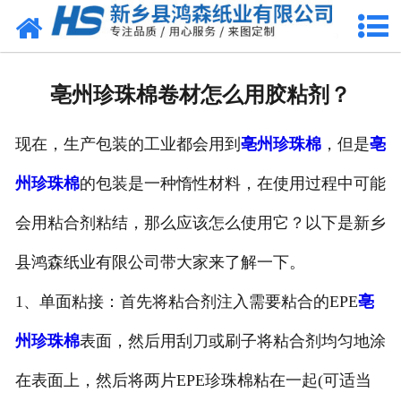
网站首页
关于我们
亳州珍珠棉卷材怎么用胶粘剂？
产品中心
现在，生产包装的工业都会用到
亳州珍珠棉
，但是
亳
珍珠棉
州珍珠棉
的包装是一种惰性材料，在使用过程中可能
气泡膜
会用粘合剂粘结，那么应该怎么使用它？以下是新乡
新闻动态
县鸿森纸业有限公司带大家来了解一下。
资质荣誉
1、单面粘接：首先将粘合剂注入需要粘合的EPE
亳
州珍珠棉
表面，然后用刮刀或刷子将粘合剂均匀地涂
公司风采
在表面上，然后将两片EPE珍珠棉粘在一起(可适当
联系我们