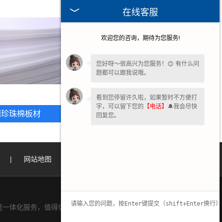
在线客服
欢迎您的咨询，期待为您服务!
您好呀～很高兴为您服务！😊 有什么问
题都可以跟我说哦。
看到您停留许久啦，如果暂时不方便打
字，可以留下您的
【电话】
🔔我会尽快
亳州EPE珍珠棉板材
州珍珠棉板材
回复您。
|
网站地图
|
一体化服务，值得信赖.