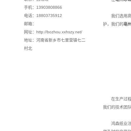
手机：13903808866
电话：18803735912
我们选用高质
邮箱：
护，我们的
亳
网址：http://bozhou.xxhszy.net/
地址：河南省新乡市七里营镇七二
村北
在生产过程中
我们的技术团
鸿森纸业注重