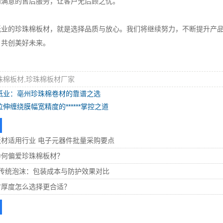
和满意的售后服务，让客户无后顾之忧。
的珍珠棉板材，就是选择品质与放心。我们将继续努力，不断提升产品
，共创美好未来。
珠棉板材,珍珠棉板材厂家
纸业：亳州珍珠棉卷材的靠谱之选
伸缠绕膜幅宽精度的******掌控之道
材适用行业 电子元器件批量采购要点
为何偏爱珍珠棉板材？
s 传统泡沫：包装成本与防护效果对比
材厚度怎么选择更合适？