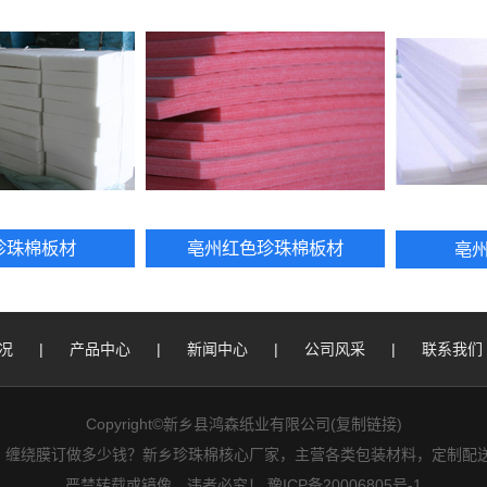
珍珠棉板材
亳州红色珍珠棉板材
亳
况
|
产品中心
|
新闻中心
|
公司风采
|
联系我们
Copyright©新乡县鸿森纸业有限公司(
复制链接
)
好？缠绕膜订做多少钱？新乡珍珠棉核心厂家，主营各类包装材料，定制配送
严禁转载或镜像，违者必究！
豫ICP备20006805号-1