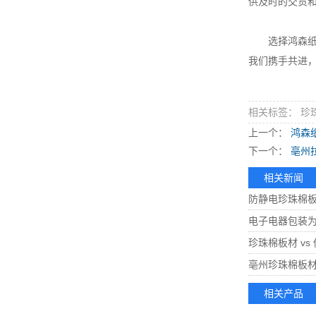
供及时的交货
选择鸿森纸业
我们携手共进
相关标签： 珍
上一个：
鸿森
下一个：
亳州拉
相关新闻
防静电珍珠棉板
电子电器包装
珍珠棉板材 v
亳州珍珠棉板
相关产品