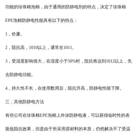
功能的珍珠棉泡棉，由于通用的防静电剂的特点，决定了珍珠棉
EPE泡棉防静电性能具有以下的特点：
1，价廉。
2，阻抗高，1010以上，通常在1011。
3，受湿度影响很大，在湿度小于50%时，阻抗将达到1012以上，失
去防静电功能。
4，持久性不长，在使用数周后，阻抗升高，防静电性能下降。
三，其他防静电方法
有些公司在珍珠棉EPE泡棉上外涂防静电液，可以获得临时性的表
面低阻抗效果，但是由于所采用原材料的本质，仍然解决不了受温