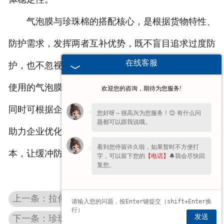
气泡膜与珍珠棉的搭配核心，是根据货物特性、
防护需求，发挥两者互补优势，既不盲目追求过度防
在线客服
护，也不忽视细节防护。新乡鸿森纸业供应适配搭配
使用的气泡膜与珍珠棉产品，品类齐全、适配性强，
欢迎您的咨询，期待为您服务!
同时可根据企业货物类型，提供针对性的搭配建议，
您好呀～很高兴为您服务！😊 有什么问
题都可以跟我说哦。
助力企业优化包装方案，降低物流损耗、控制包装成
看到您停留许久啦，如果暂时不方便打
本，让缓冲防护更贴合实际需求。
字，可以留下您的
【电话】
🔔我会尽快回
复您。
上一条：拉伸缠绕膜选型：鸿森科普如何选择厚度与拉力合适的产品
发送
下一条：珍珠棉裁切与使用技巧 减少包装耗材消耗