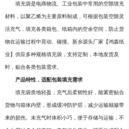
填充袋是电商物流、工业包装中常用的空隙填充
-
亳州打包带
材料，以聚乙烯为主要原料制成，可根据包装空隙灵
-
亳州一次性保温袋
活充气，填充各类箱包、纸箱内的空余空间，防止货
-
亳州pe袋
物在运输过程中晃动、碰撞。新乡源头厂家【鸿森纸
业】供应多种规格填充袋，支持定制，本地发货及
-
亳州PP中空板
时，贴合各类包装需求。
-
亳州胶带
产品特性，适配包装填充需求
-
亳州纸箱
填充袋质地轻盈，充气后柔韧性好，能紧密贴合
-
亳州彩箱
货物与箱体内壁，形成缓冲防护层，减少运输颠簸带
-
亳州气泡袋
来的损伤。未充气时体积小巧，便于存储与运输，不
-
亳州水果网套