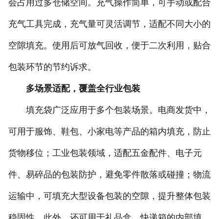
会占用过多仓储空间。充气操作简单，可手动或配合
-
亳州珍珠棉复铝膜
充气工具完成，充气量可灵活调节，适配不同大小的
空隙填充。使用后可放气回收，便于二次利用，贴合
-
亳州珍珠棉卷材
包装环节的节约诉求。
-
亳州珍珠棉片材
多场景适配，覆盖全行业包装
-
亳州葫芦膜
填充袋广泛应用于多个包装场景。电商发货中，
-
亳州填充袋
可用于服饰、鞋包、小家电等产品的箱内填充，防止
亳州人造草坪减震垫
货物移位；工业包装领域，适配五金配件、电子元
件、易碎品的包装防护，避免零件散落或碰撞；物流
运输中，可填充大型设备包装的空隙，提升整体包装
稳固性。此外，还可用于礼品盒、快递箱的内部填