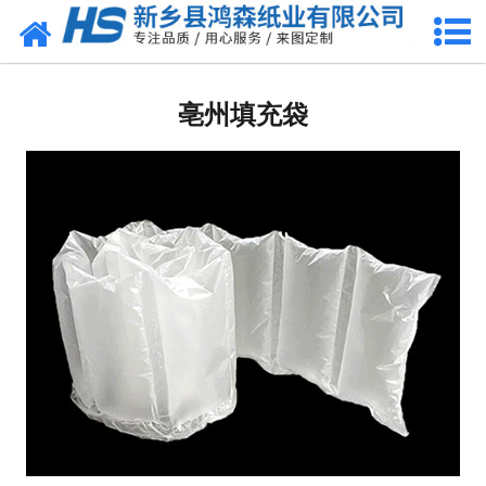
网站首页
亳州包装耗材
亳州填充袋
-
亳州珍珠棉
-
亳州气泡膜
-
亳州缠绕膜
-
亳州气柱卷
-
亳州珍珠棉袋
-
亳州气柱袋
-
亳州珍珠棉型材