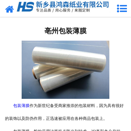
网站首页
亳州包装耗材
亳州包装薄膜
-
亳州珍珠棉
-
亳州气泡膜
-
亳州缠绕膜
-
亳州气柱卷
-
亳州珍珠棉袋
包装薄膜
作为新世纪备受商家推崇的包装材料，因为具有很好
-
亳州气柱袋
的装饰以及防伪作用，正迅速被应用在各种商品包装上。
-
亳州珍珠棉型材