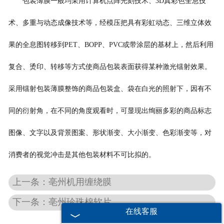
包装薄膜一般均采用计算机点阵光刻技术、3D真彩色全息技
-
亳州打包带
术、多重与动态成像技术等，经模压把具有彩虹动态、三维立体效
-
亳州一次性保温袋
果的全息图转移到PET、BOPP、PVC或带涂层的基材上，然后利用
复合、烫印、转移等方式使商品包装表面获得某种激光镭射效果。
-
亳州pe袋
采用镭射包装薄膜整饰的商品包装盒、袋在白光的照射下，因有不
-
亳州PP中空板
同的衍射角，在不同的角度观看时，可显现出绚丽多彩的商品标志
-
亳州胶带
图像、文字以及背景图案、形状渐变、大小渐变、色彩渐变等，对
-
亳州纸箱
消费者的视觉冲击是其他包装材料不可比拟的。
-
亳州彩箱
上一条：亳州机用缠绕膜
-
亳州气泡袋
下一条：亳州珍珠棉软片
在线客服
-
亳州水果网套