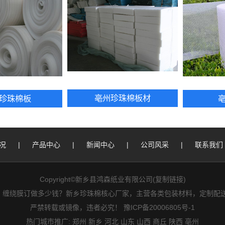
亳州珍珠棉板材
珍珠棉板
况
|
产品中心
|
新闻中心
|
公司风采
|
联系我们
Copyright©新乡县鸿森纸业有限公司(
复制链接
)
好？缠绕膜订做多少钱？新乡珍珠棉核心厂家，主营各类包装材料，定制配送
严禁转载或镜像，违者必究！
豫ICP备20006805号-1
热门城市推广:
郑州
新乡
河北
山东
山西
商丘
陕西
亳州