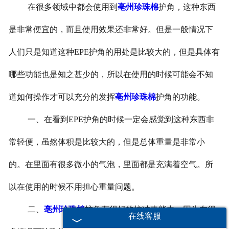
在很多领域中都会使用到
亳州珍珠棉
护角，这种东西
-
亳州打包带
是非常便宜的，而且使用效果还非常好。但是一般情况下
-
亳州一次性保温袋
人们只是知道这种
EPE
护角的用处是比较大的，但是具体有
-
亳州pe袋
哪些功能也是知之甚少的，所以在使用的时候可能会不知
-
亳州PP中空板
道如何操作才可以充分的发挥
亳州珍珠棉
护角的功能。
一、在看到
EPE
护角的时候一定会感觉到这种东西非
-
亳州胶带
常轻便，虽然体积是比较大的，但是总体重量是非常小
-
亳州纸箱
的。在里面有很多微小的气泡，里面都是充满着空气。所
-
亳州彩箱
以在使用的时候不用担心重量问题。
-
亳州气泡袋
二、
亳州珍珠棉
护角有很好的抗冲击能力，因为在很
在线客服
-
亳州水果网套