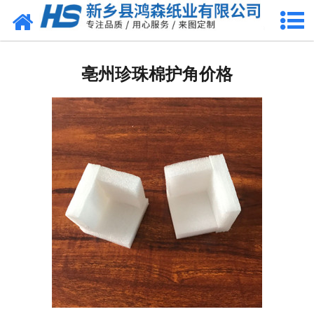
网站首页
亳州包装耗材
亳州珍珠棉护角价格
-
亳州珍珠棉
-
亳州气泡膜
-
亳州缠绕膜
-
亳州气柱卷
-
亳州珍珠棉袋
-
亳州气柱袋
-
亳州珍珠棉型材