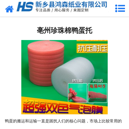
网站首页
亳州包装耗材
亳州珍珠棉鸭蛋托
-
亳州珍珠棉
-
亳州气泡膜
-
亳州缠绕膜
-
亳州气柱卷
-
亳州珍珠棉袋
-
亳州气柱袋
鸭蛋的搬运和运输一直是困扰人们的核心问题，市场上比较常用的
-
亳州珍珠棉型材