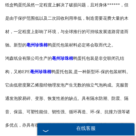
纸盒鸭蛋托虽然一定程度上解决了破损问题，且对身体******，但
-
亳州打包带
是由于保护范围低以及二次回收利用率低，制造需要花费大量的木
-
亳州一次性保温袋
材，一定程度上影响了环境，与全球推行的可持续发展道路背道而
-
亳州pe袋
驰。新型的
亳州珍珠棉
鸭蛋托包装材料必定将会取而代之。
-
亳州PP中空板
鸿森纸业有限公司生产的
亳州珍珠棉
鸭蛋托包装是非交联闭孔结
构，又称EPE
亳州珍珠棉
鸭蛋托包装,是一种新型环-保的包装材料。
-
亳州胶带
它由低密度聚乙烯脂经物理发泡产生无数的独立气泡构成。克服普
-
亳州纸箱
通发泡胶易碎、变形、恢复性差的缺点。具有隔水防潮、防震、隔
-
亳州彩箱
音、保温、可塑性能佳、韧性强、循环再造、环-保、抗撞力强等诸
-
亳州气泡袋
多优点，亦具有很好的抗化学性能。对于鸭蛋的保护范围可谓是全-
在线客服
-
亳州水果网套