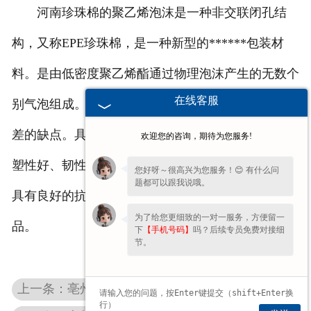
河南珍珠棉的聚乙烯泡沫是一种非交联闭孔结
构，又称EPE珍珠棉，是一种新型的******包装材
料。是由低密度聚乙烯酯通过物理泡沫产生的无数个
在线客服
别气泡组成。解决了一般泡沫胶易碎、变形、回复性
差的缺点。具有隔水、防潮、抗震、隔音、保温、可
欢迎您的咨询，期待为您服务!
塑性好、韧性强、循环重塑、抗冲击性强等优点，也
您好呀～很高兴为您服务！😊 有什么问
题都可以跟我说哦。
具有良好的抗化学特性。是一般包装材料的理想替代
为了给您更细致的一对一服务，方便留一
品。
下
【手机号码】
吗？后续专员免费对接细
节。
上一条：亳州拉伸缠绕膜的生产工艺及适用场景