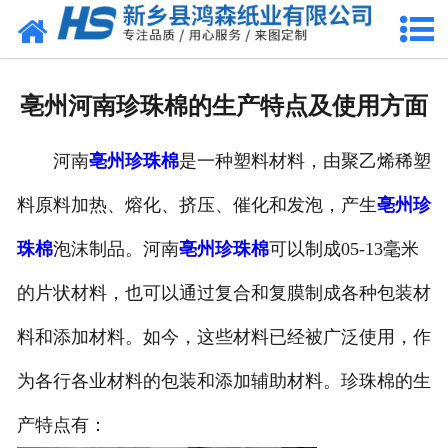
网站首页
关于我们
亳州河南珍珠棉的生产特点及使用方面
产品中心
河南
亳州珍珠棉
是一种塑料材料，由聚乙烯稀塑
珍珠棉
料原料加热、熔化、挤压、催化和发泡，产生
亳州珍
气泡膜
珠棉
泡沫制品。河南
亳州珍珠棉
可以制成05-13毫米
新闻动态
的片状材料，也可以通过复合和复膜制成各种包装材
资质荣誉
料和添加材料。如今，这些材料已经被广泛使用，作
为各行各业材料的包装和添加辅助材料。珍珠棉的生
公司风采
产特点有：
联系我们